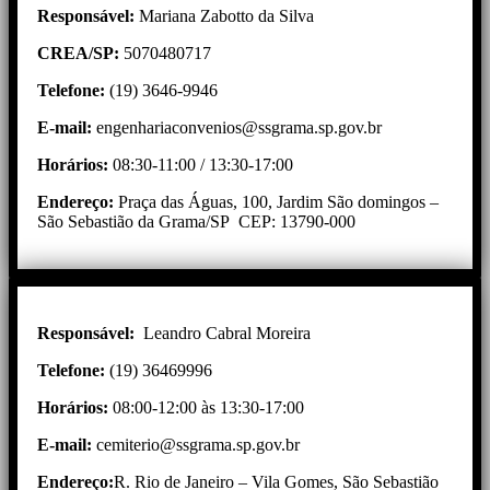
Responsável:
Mariana Zabotto da Silva
CREA/SP:
5070480717
Telefone:
(19) 3646-9946
E-mail:
engenhariaconvenios@ssgrama.sp.gov.br
Horários:
08:30-11:00 / 13:30-17:00
Endereço:
Praça das Águas, 100, Jardim São domingos –
São Sebastião da Grama/SP CEP: 13790-000
Responsável:
Leandro Cabral Moreira
Telefone:
(19) 36469996
Horários:
08:00-12:00 às 13:30-17:00
E-mail:
cemiterio@ssgrama.sp.gov.br
Endereço:
R. Rio de Janeiro – Vila Gomes, São Sebastião