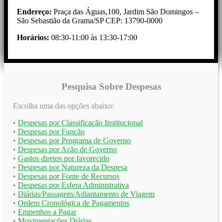
Endereço:
Praça das Águas,100, Jardim São Domingos –
São Sebastião da Grama/SP CEP: 13790-0000
Horários:
08:30-11:00 às 13:30-17:00
Pesquisa Sobre Despesas
Escolha uma das opções abaixo:
•
Despesas por Classificação Institucional
•
Despesas por Função
•
Despesas por Programa de Governo
•
Despesas por Ação de Governo
•
Gastos diretos por favorecido
•
Despesas por Natureza da Despesa
•
Despesas por Fonte de Recursos
•
Despesas por Esfera Administrativa
•
Diárias/Passagem/Adiantamento de Viagem
•
Ordem Cronológica de Pagamentos
•
Empenhos a Pagar
•
Movimentações Diárias