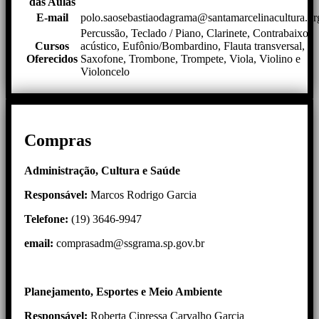
das Aulas
E-mail
polo.saosebastiaodagrama@santamarcelinacultura.or
Percussão, Teclado / Piano, Clarinete, Contrabaixo
Cursos
acústico, Eufônio/Bombardino, Flauta transversal,
Oferecidos
Saxofone, Trombone, Trompete, Viola, Violino e
Violoncelo
Compras
Administração, Cultura e Saúde
Responsável:
Marcos Rodrigo Garcia
Telefone:
(19) 3646-9947
email:
comprasadm@ssgrama.sp.gov.br
Planejamento, Esportes e Meio Ambiente
Responsável:
Roberta Cipressa Carvalho Garcia