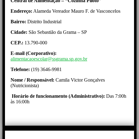
Central de Alimentação – “Cozinha Piloto”
Endereço:
Alameda Vereador Mauro F. de Vasconcelos
Bairro:
Distrito Industrial
Cidade:
São Sebastião da Grama – SP
CEP.:
13.790-000
E-mail (Corporativo):
alimentacaoescolar@ssgrama.sp.gov.br
Telefone:
(19) 3646-9981
Nome / Responsável:
Camila Victor Gonçalves
(Nutricionista)
Horário de funcionamento (Administrativo):
Das 7:00h
às 16:00h