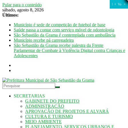
Pular para o conteúdo
FECHAR
FECHAR
CLOSE
CLOSE
CLOSE
CLOSE
CLOSE
CLOSE
CLOSE
CLOSE
CLOSE
CLOSE
CLOSE
CLOSE
CLOSE
CLOSE
CLOSE
CLOSE
CLOSE
CLOSE
Fechar
Fechar
Fechar
Fechar
Fechar
Voltar
×
×
sábado, agosto 8, 2026
Últimos:
Município é sede de competição de futebol de base
Saúde passa a contar com serviço móvel de odontologia
São Sebastião da Grama é contemplada com ambulância
Município recebe pá carregadeira
São Sebastião da Grama recebe palestra da Frente
Parlamentar de Combate à Violência Digital contra Crianças e
Adolescentes
SECRETARIAS
GABINETE DO PREFEITO
ADMINISTRAÇÃO
APROVAÇÃO DE PROJETOS E ALVARÁ
CULTURA E TURISMO
MEIO AMBIENTE
PLANEJAMENTO, SERVIÇOS URBANOS E