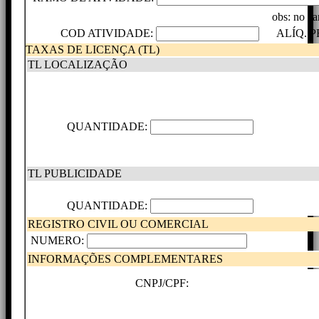
obs: no ca
COD ATIVIDADE:
ALÍQ. PF
TAXAS DE LICENÇA (TL)
TL LOCALIZAÇÃO
QUANTIDADE:
TL PUBLICIDADE
QUANTIDADE:
REGISTRO CIVIL OU COMERCIAL
NUMERO:
INFORMAÇÕES COMPLEMENTARES
CNPJ/CPF: