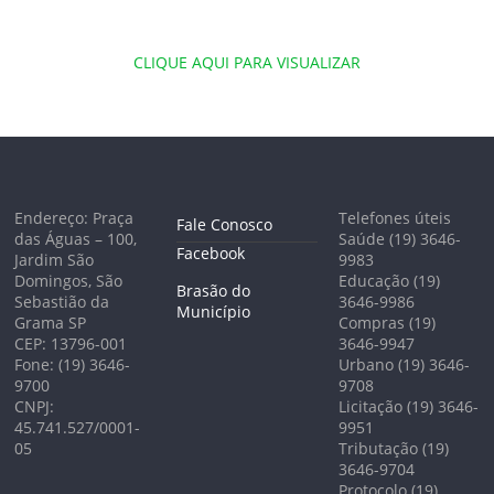
CLIQUE AQUI PARA VISUALIZAR
Endereço: Praça
Telefones úteis
Fale Conosco
das Águas – 100,
Saúde (19) 3646-
Facebook
Jardim São
9983
Domingos, São
Educação (19)
Brasão do
Sebastião da
3646-9986
Município
Grama SP
Compras (19)
CEP: 13796-001
3646-9947
Fone: (19) 3646-
Urbano (19) 3646-
9700
9708
CNPJ:
Licitação (19) 3646-
45.741.527/0001-
9951
05
Tributação (19)
3646-9704
Protocolo (19)