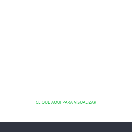
EDITAL DE CONVOCAÇÃO 14/06/2024
EDITAL DE CONVOCAÇÃO 19/03/2025
EDITAL DE CONVOCAÇÃO 28/04/2025
EDITAL DE CONVOCAÇÃO 04/06/2025
CLIQUE AQUI PARA VISUALIZAR