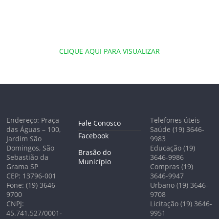
CLIQUE AQUI PARA VISUALIZAR
Endereço: Praça
Telefones úteis
Fale Conosco
das Águas – 100,
Saúde (19) 3646-
Facebook
Jardim São
9983
Domingos, São
Educação (19)
Brasão do
Sebastião da
3646-9986
Município
Grama SP
Compras (19)
CEP: 13796-001
3646-9947
Fone: (19) 3646-
Urbano (19) 3646-
9700
9708
CNPJ:
Licitação (19) 3646-
45.741.527/0001-
9951