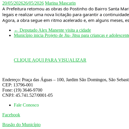
20/05/2026
26/05/2026
Marina Mascarin
A Prefeitura retomou as obras do Postinho do Bairro Santa Mari
legais e realizar uma nova licitação para garantir a continuidad
Agora, a obra segue em ritmo acelerado e, em alguns meses, est
←
Deputado Alex Manente visita a cidade
Município inicia Projeto de Jiu- Jitsu para crianças e adolescen
CLIQUE AQUI PARA VISUALIZAR
Endereço: Praça das Águas – 100, Jardim São Domingos, São Sebas
CEP: 13796-001
Fone: (19) 3646-9700
CNPJ: 45.741.527/0001-05
Fale Conosco
Facebook
Brasão do Município