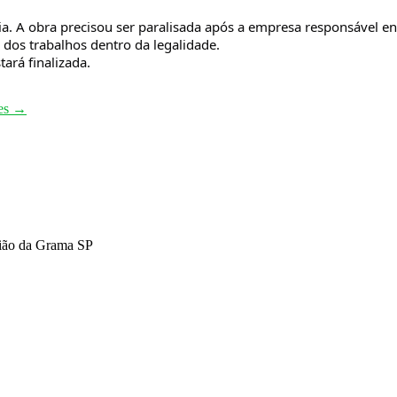
a. A obra precisou ser paralisada após a empresa responsável entr
e dos trabalhos dentro da legalidade.
ará finalizada.
tes
→
tião da Grama SP