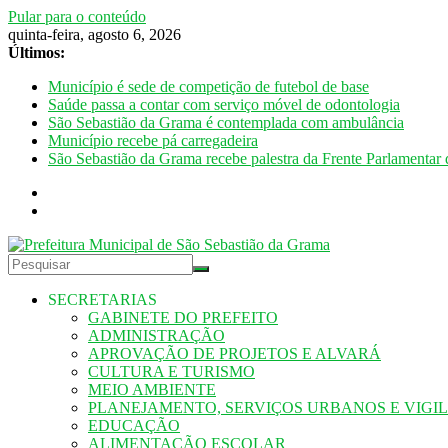
Pular para o conteúdo
quinta-feira, agosto 6, 2026
Últimos:
Município é sede de competição de futebol de base
Saúde passa a contar com serviço móvel de odontologia
São Sebastião da Grama é contemplada com ambulância
Município recebe pá carregadeira
São Sebastião da Grama recebe palestra da Frente Parlamentar 
SECRETARIAS
GABINETE DO PREFEITO
ADMINISTRAÇÃO
APROVAÇÃO DE PROJETOS E ALVARÁ
CULTURA E TURISMO
MEIO AMBIENTE
PLANEJAMENTO, SERVIÇOS URBANOS E VIGI
EDUCAÇÃO
ALIMENTAÇÃO ESCOLAR