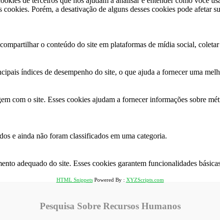
okies de terceiros que nos ajudam a analisar e entender como você us
cookies. Porém, a desativação de alguns desses cookies pode afetar s
ompartilhar o conteúdo do site em plataformas de mídia social, coletar 
ncipais índices de desempenho do site, o que ajuda a fornecer uma melho
agem com o site. Esses cookies ajudam a fornecer informações sobre métr
os ​​e ainda não foram classificados em uma categoria.
ento adequado do site. Esses cookies garantem funcionalidades básicas
HTML Snippets
Powered By :
XYZScripts.com
Pesquisa Sobre Recursos Humanos