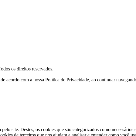
Todos os direitos reservados.
a, de acordo com a nossa Política de Privacidade, ao continuar navegan
a pelo site. Destes, os cookies que são categorizados como necessários
okies de terceiros que nos ajudam a analisar e entender como você us