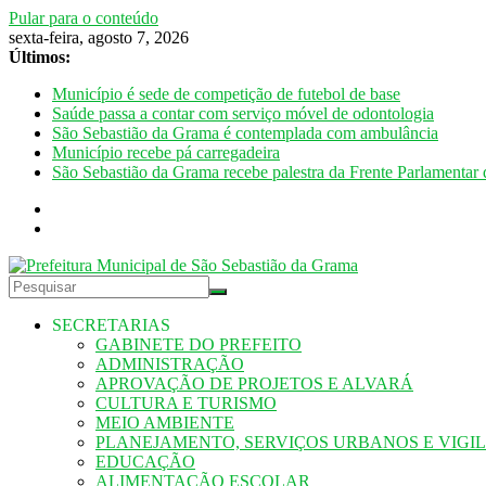
Pular para o conteúdo
sexta-feira, agosto 7, 2026
Últimos:
Município é sede de competição de futebol de base
Saúde passa a contar com serviço móvel de odontologia
São Sebastião da Grama é contemplada com ambulância
Município recebe pá carregadeira
São Sebastião da Grama recebe palestra da Frente Parlamentar 
SECRETARIAS
GABINETE DO PREFEITO
ADMINISTRAÇÃO
APROVAÇÃO DE PROJETOS E ALVARÁ
CULTURA E TURISMO
MEIO AMBIENTE
PLANEJAMENTO, SERVIÇOS URBANOS E VIGI
EDUCAÇÃO
ALIMENTAÇÃO ESCOLAR