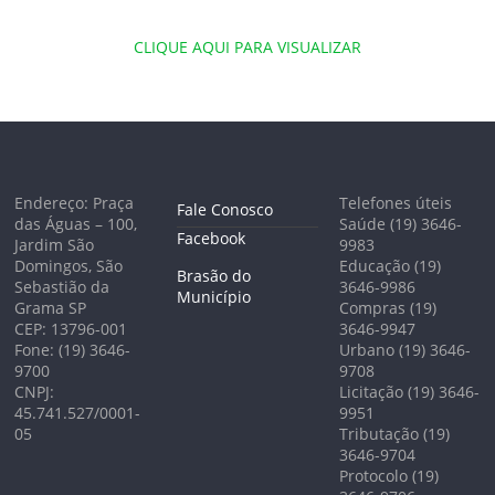
CLIQUE AQUI PARA VISUALIZAR
Endereço: Praça
Telefones úteis
Fale Conosco
das Águas – 100,
Saúde (19) 3646-
Facebook
Jardim São
9983
Domingos, São
Educação (19)
Brasão do
Sebastião da
3646-9986
Município
Grama SP
Compras (19)
CEP: 13796-001
3646-9947
Fone: (19) 3646-
Urbano (19) 3646-
9700
9708
CNPJ:
Licitação (19) 3646-
45.741.527/0001-
9951
05
Tributação (19)
3646-9704
Protocolo (19)