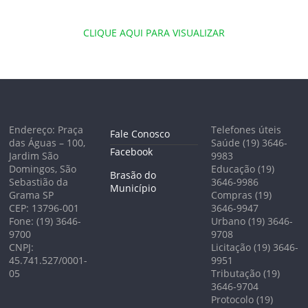
CLIQUE AQUI PARA VISUALIZAR
Endereço: Praça
Telefones úteis
Fale Conosco
das Águas – 100,
Saúde (19) 3646-
Facebook
Jardim São
9983
Domingos, São
Educação (19)
Brasão do
Sebastião da
3646-9986
Município
Grama SP
Compras (19)
CEP: 13796-001
3646-9947
Fone: (19) 3646-
Urbano (19) 3646-
9700
9708
CNPJ:
Licitação (19) 3646-
45.741.527/0001-
9951
05
Tributação (19)
3646-9704
Protocolo (19)