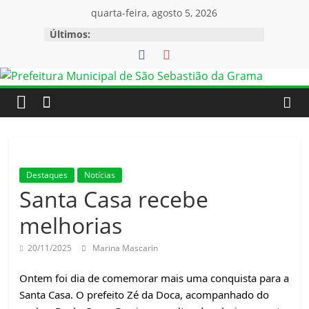
Pular
quarta-feira, agosto 5, 2026
para
Últimos:
o
conteúdo
Destaques
Notícias
Santa Casa recebe
melhorias
20/11/2025
Marina Mascarin
Ontem foi dia de comemorar mais uma conquista para a
Santa Casa. O prefeito Zé da Doca, acompanhado do