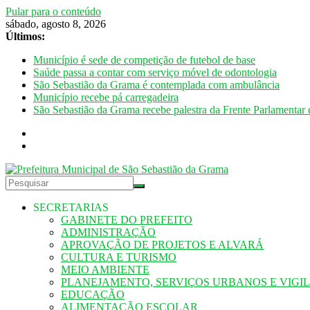
Pular para o conteúdo
sábado, agosto 8, 2026
Últimos:
Município é sede de competição de futebol de base
Saúde passa a contar com serviço móvel de odontologia
São Sebastião da Grama é contemplada com ambulância
Município recebe pá carregadeira
São Sebastião da Grama recebe palestra da Frente Parlamentar 
SECRETARIAS
GABINETE DO PREFEITO
ADMINISTRAÇÃO
APROVAÇÃO DE PROJETOS E ALVARÁ
CULTURA E TURISMO
MEIO AMBIENTE
PLANEJAMENTO, SERVIÇOS URBANOS E VIGI
EDUCAÇÃO
ALIMENTAÇÃO ESCOLAR