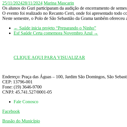
25/11/2024
28/11/2024
Marina Mascarin
Os alunos do Guri participaram da audição de encerramento de semest
O evento foi realizado no Recanto Cerri, onde foi apresentado todo 
Neste semestre, o Polo de São Sebastião da Grama também ofereceu aul
←
Saúde inicia projeto “Preparando o Ninho”
Esf Saúde Certa comemora Novembro Azul
→
CLIQUE AQUI PARA VISUALIZAR
Endereço: Praça das Águas – 100, Jardim São Domingos, São Sebas
CEP: 13796-001
Fone: (19) 3646-9700
CNPJ: 45.741.527/0001-05
Fale Conosco
Facebook
Brasão do Município