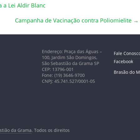
 a Lei Aldir Blanc
Campanha de Vacinação contra Poliomielite
→
Endereço: Praça das Águas –
Fale Conosc
100, Jardim São Domingos,
Facebook
São Sebastião da Grama SP
CEP: 13796-001
Brasão do M
Fone: (19) 3646-9700
CNPJ: 45.741.527/0001-05
astião da Grama
. Todos os direitos