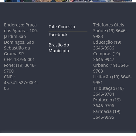
Endereço: Praça
Telefones úteis
Fale Conosco
das Águas – 100,
Saúde (19) 3646-
Facebook
Jardim São
9983
Domingos, São
Educação (19)
Brasão do
Sebastião da
3646-9986
Município
Grama SP
Compras (19)
CEP: 13796-001
3646-9947
Fone: (19) 3646-
Urbano (19) 3646-
9700
9708
CNPJ:
Licitação (19) 3646-
45.741.527/0001-
9951
05
Tributação (19)
3646-9704
Protocolo (19)
3646-9706
Farmácia (19)
3646-9995