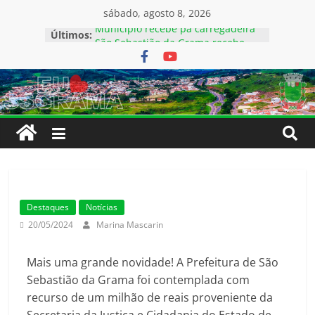
sábado, agosto 8, 2026
Município recebe pá carregadeira
Últimos:
São Sebastião da Grama recebe
palestra da Frente Parlamentar de
Combate à Violência Digital contra
Crianças e Adolescentes
Município é sede de competição de
futebol de base
Saúde passa a contar com serviço
móvel de odontologia
São Sebastião da Grama é
contemplada com ambulância
Destaques
Notícias
20/05/2024
Marina Mascarin
Mais uma grande novidade! A Prefeitura de São
Sebastião da Grama foi contemplada com
recurso de um milhão de reais proveniente da