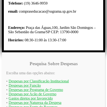
Telefone:
(19) 3646-9959
email:
compraseducacao@ssgrama.sp.gov.br
Endereço:
Praça das Águas,100, Jardim São Domingos –
São Sebastião da Grama/SP CEP: 13790-0000
Horários:
08:30-11:00 às 13:30-17:00
Pesquisa Sobre Despesas
Escolha uma das opções abaixo:
•
Despesas por Classificação Institucional
•
Despesas por Função
•
Despesas por Programa de Governo
•
Despesas por Ação de Governo
•
Gastos diretos por favorecido
•
Despesas por Natureza da Despesa
•
Despesas por Fonte de Recursos