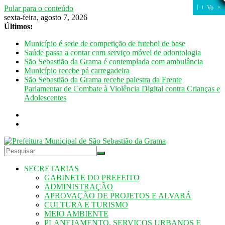
Pular para o conteúdo
FECHAR
FECHAR
CLOSE
CLOSE
CLOSE
CLOSE
CLOSE
CLOSE
CLOSE
CLOSE
CLOSE
CLOSE
CLOSE
CLOSE
CLOSE
CLOSE
CLOSE
CLOSE
CLOSE
CLOSE
Fechar
Fechar
Fechar
Fechar
Fechar
Voltar
×
×
sexta-feira, agosto 7, 2026
Últimos:
Município é sede de competição de futebol de base
Saúde passa a contar com serviço móvel de odontologia
São Sebastião da Grama é contemplada com ambulância
Município recebe pá carregadeira
São Sebastião da Grama recebe palestra da Frente
Parlamentar de Combate à Violência Digital contra Crianças e
Adolescentes
SECRETARIAS
GABINETE DO PREFEITO
ADMINISTRAÇÃO
APROVAÇÃO DE PROJETOS E ALVARÁ
CULTURA E TURISMO
MEIO AMBIENTE
PLANEJAMENTO, SERVIÇOS URBANOS E