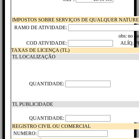
IMPOSTOS SOBRE SERVIÇOS DE QUALQUER NATUREZ
RAMO DE ATIVIDADE:
obs: no ca
COD ATIVIDADE:
ALÍQ. PF
TAXAS DE LICENÇA (TL)
TL LOCALIZAÇÃO
QUANTIDADE:
TL PUBLICIDADE
QUANTIDADE:
REGISTRO CIVIL OU COMERCIAL
NUMERO: