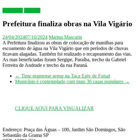
Destaques
Notícias
Prefeitura finaliza obras na Vila Vigário
24/04/2024
07/10/2024
Marina Mascarin
A Prefeitura finalizou as obras de colocação de manilhas para
escoamento de água na Vila Vigário que em períodos de chuvas
ficavam alagadas. Também foi realizado o recapeamento das vias.
As ruas beneficiadas foram Sergipe, Paraíba, trecho da Gabriel
Ferreira de Andrade e trecho da rua Paraná.
←
Time gramense segue na Taça Eptv de Futsal
Município é contemplado com mais 30 casas populares
→
CLIQUE AQUI PARA VISUALIZAR
Endereço: Praça das Águas – 100, Jardim São Domingos, São
Sebastião da Grama SP