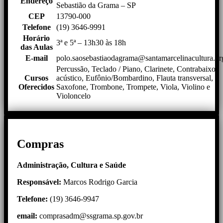
Endereço
Sebastião da Grama – SP
CEP
13790-000
Telefone
(19) 3646-9991
Horário
3ª e 5ª – 13h30 às 18h
das Aulas
E-mail
polo.saosebastiaodagrama@santamarcelinacultura.or
Percussão, Teclado / Piano, Clarinete, Contrabaixo
Cursos
acústico, Eufônio/Bombardino, Flauta transversal,
Oferecidos
Saxofone, Trombone, Trompete, Viola, Violino e
Violoncelo
Compras
Administração, Cultura e Saúde
Responsável:
Marcos Rodrigo Garcia
Telefone:
(19) 3646-9947
email:
comprasadm@ssgrama.sp.gov.br