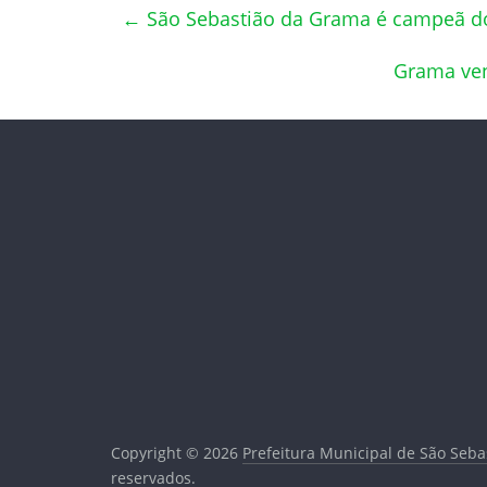
←
São Sebastião da Grama é campeã d
Grama ven
Copyright © 2026
Prefeitura Municipal de São Seb
reservados.