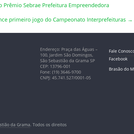
o Prêmio Sebrae Prefeitura Empreendedora
ce primeiro jogo do Campeonato Interprefeituras
→
Endereço: Praça das Águas –
Fale Conosc
100, Jardim São Domingos,
Facebook
São Sebastião da Grama SP
CEP: 13796-001
Brasão do M
Fone: (19) 3646-9700
CNPJ: 45.741.527/0001-05
astião da Grama
. Todos os direitos