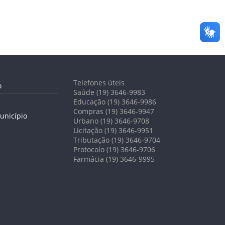
Telefones úteis
o
Saúde (19) 3646-9983
Educação (19) 3646-9986
Compras (19) 3646-9947
unicípio
Urbano (19) 3646-9708
Licitação (19) 3646-9951
Tributação (19) 3646-9704
Protocolo (19) 3646-9706
Farmácia (19) 3646-9995