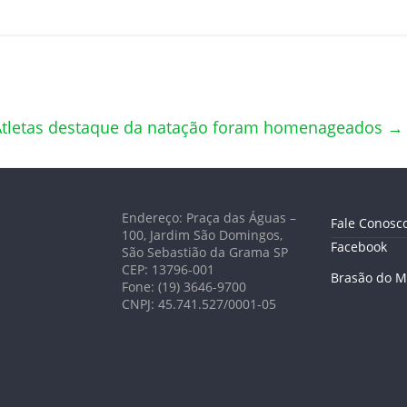
Atletas destaque da natação foram homenageados
→
Endereço: Praça das Águas –
Fale Conosc
100, Jardim São Domingos,
Facebook
São Sebastião da Grama SP
CEP: 13796-001
Brasão do M
Fone: (19) 3646-9700
CNPJ: 45.741.527/0001-05