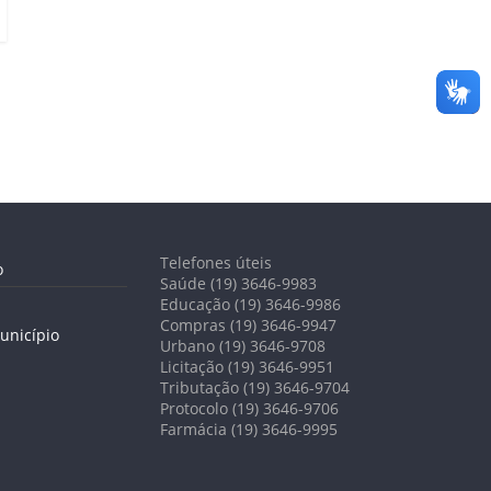
Telefones úteis
o
Saúde (19) 3646-9983
Educação (19) 3646-9986
Compras (19) 3646-9947
unicípio
Urbano (19) 3646-9708
Licitação (19) 3646-9951
Tributação (19) 3646-9704
Protocolo (19) 3646-9706
Farmácia (19) 3646-9995