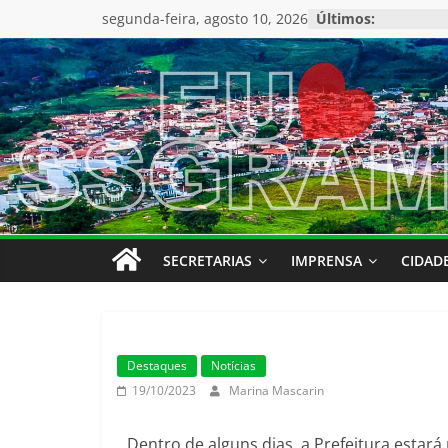
segunda-feira, agosto 10, 2026
Últimos:
SECRETARIAS
IMPRENSA
CIDAD
Destaques
Notícias
19/10/2023
Marina Mascarin
Dentro de alguns dias, a Prefeitura estará