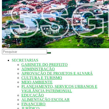
SECRETARIAS
GABINETE DO PREFEITO
ADMINISTRAÇÃO
APROVAÇÃO DE PROJETOS E ALVARÁ
CULTURA E TURISMO
MEIO AMBIENTE
PLANEJAMENTO, SERVIÇOS URBANOS E
VIGILÂNCIA PATRIMONIAL
EDUCAÇÃO
ALIMENTAÇÃO ESCOLAR
FINANCEIRO
JURÍDICO