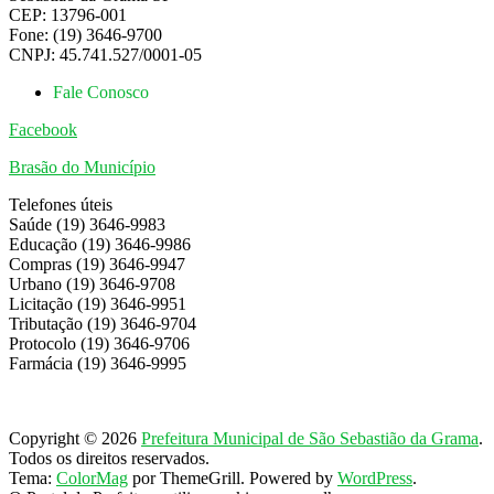
CEP: 13796-001
Fone: (19) 3646-9700
CNPJ: 45.741.527/0001-05
Fale Conosco
Facebook
Brasão do Município
Telefones úteis
Saúde (19) 3646-9983
Educação (19) 3646-9986
Compras (19) 3646-9947
Urbano (19) 3646-9708
Licitação (19) 3646-9951
Tributação (19) 3646-9704
Protocolo (19) 3646-9706
Farmácia (19) 3646-9995
Copyright © 2026
Prefeitura Municipal de São Sebastião da Grama
.
Todos os direitos reservados.
Tema:
ColorMag
por ThemeGrill. Powered by
WordPress
.