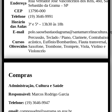
Rua Vereador José Vasconcellos dos Reis, 460, São
Endereço
Sebastião da Grama – SP
CEP
13790-000
Telefone
(19) 3646-9991
Horário
3ª e 5ª – 13h30 às 18h
das Aulas
E-mail
polo.saosebastiaodagrama@santamarcelinacultura.or
Percussão, Teclado / Piano, Clarinete, Contrabaixo
Cursos
acústico, Eufônio/Bombardino, Flauta transversal,
Oferecidos
Saxofone, Trombone, Trompete, Viola, Violino e
Violoncelo
Compras
Administração, Cultura e Saúde
Responsável:
Marcos Rodrigo Garcia
Telefone:
(19) 3646-9947
email:
comprasadm@ssgrama.sp.gov.br