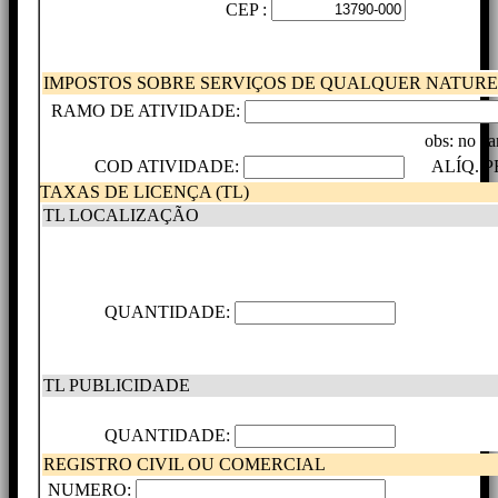
CEP :
IMPOSTOS SOBRE SERVIÇOS DE QUALQUER NATUREZ
RAMO DE ATIVIDADE:
obs: no ca
COD ATIVIDADE:
ALÍQ. PF
TAXAS DE LICENÇA (TL)
TL LOCALIZAÇÃO
QUANTIDADE:
TL PUBLICIDADE
QUANTIDADE:
REGISTRO CIVIL OU COMERCIAL
NUMERO: