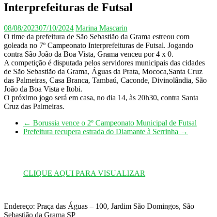
Interprefeituras de Futsal
08/08/2023
07/10/2024
Marina Mascarin
O time da prefeitura de São Sebastião da Grama estreou com
goleada no 7º Campeonato Interprefeituras de Futsal. Jogando
contra São João da Boa Vista, Grama venceu por 4 x 0.
A competição é disputada pelos servidores municipais das cidades
de São Sebastião da Grama, Águas da Prata, Mococa,Santa Cruz
das Palmeiras, Casa Branca, Tambaú, Caconde, Divinolândia, São
João da Boa Vista e Itobi.
O próximo jogo será em casa, no dia 14, às 20h30, contra Santa
Cruz das Palmeiras.
←
Borussia vence o 2º Campeonato Municipal de Futsal
Prefeitura recupera estrada do Diamante à Serrinha
→
CLIQUE AQUI PARA VISUALIZAR
Endereço: Praça das Águas – 100, Jardim São Domingos, São
Sebastião da Grama SP