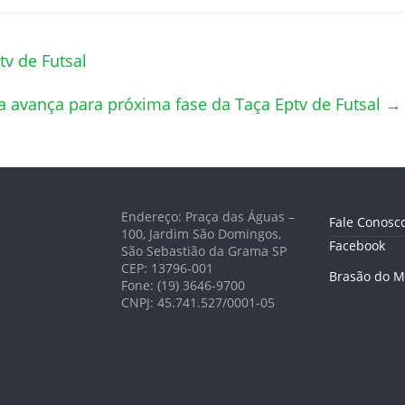
v de Futsal
 avança para próxima fase da Taça Eptv de Futsal
→
Endereço: Praça das Águas –
Fale Conosc
100, Jardim São Domingos,
Facebook
São Sebastião da Grama SP
CEP: 13796-001
Brasão do M
Fone: (19) 3646-9700
CNPJ: 45.741.527/0001-05