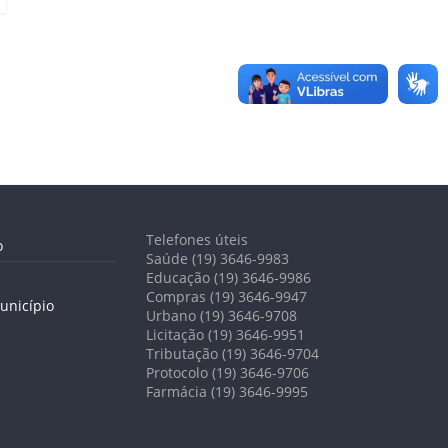
Telefones úteis
o
Saúde (19) 3646-9983
Educação (19) 3646-9986
Compras (19) 3646-9947
unicípio
Urbano (19) 3646-9708
Licitação (19) 3646-9951
Tributação (19) 3646-9704
Protocolo (19) 3646-9706
Farmácia (19) 3646-9995