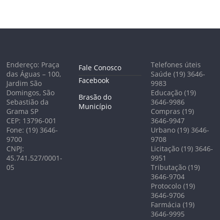
Endereço: Praça
Telefones úteis
Fale Conosco
das Águas – 100,
Saúde (19) 3646-
Facebook
Jardim São
9983
Domingos, São
Educação (19)
Brasão do
Sebastião da
3646-9986
Município
Grama SP
Compras (19)
CEP: 13796-001
3646-9947
Fone: (19) 3646-
Urbano (19) 3646-
9700
9708
CNPJ:
Licitação (19) 3646-
45.741.527/0001-
9951
05
Tributação (19)
3646-9704
Protocolo (19)
3646-9706
Farmácia (19)
3646-9995