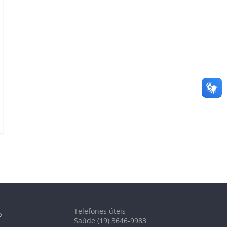
Telefones úteis
o
Saúde (19) 3646-9983