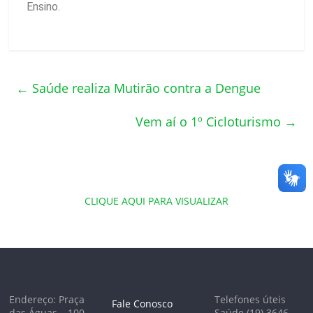
Ensino.
←
Saúde realiza Mutirão contra a Dengue
Vem aí o 1º Cicloturismo
→
CLIQUE AQUI PARA VISUALIZAR
Endereço: Praça
Telefones úteis
Fale Conosco
das Águas – 100,
Saúde (19) 3646-