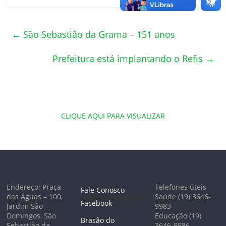
←
São Sebastião da Grama – 151 anos
Prefeitura está implantando o Refis
→
CLIQUE AQUI PARA VISUALIZAR
Endereço: Praça
Telefones úteis
Fale Conosco
das Águas – 100,
Saúde (19) 3646-
Facebook
Jardim São
9983
Domingos, São
Educação (19)
Brasão do
Sebastião da
3646-9986