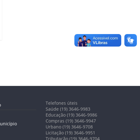
Telefones úteis
o
Saúde (19) 3646-9983
Educação (19) 3646-9986
Compras (19) 3646-9947
unicípio
Urbano (19) 3646-9708
Licitação (19) 3646-9951
Tributação (19) 3646-9704