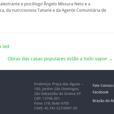
lestrante e psicólogo Ângelo Missura Neto e a
ca, da nutricionista Tatiane e da Agente Comunitária de
 led
Obras das casas populares estão a todo vapor
→
Endereço: Praça das Águas –
Fale Conosc
100, Jardim São Domingos,
Facebook
São Sebastião da Grama SP
CEP: 13796-001
Brasão do M
Fone: (19) 3646-9700
CNPJ: 45.741.527/0001-05