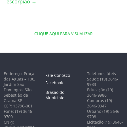
escorpião
→
CLIQUE AQUI PARA VISUALIZAR
Endereço: Praça
Telefones úteis
Fale Conosco
das Águas – 100,
Saúde (19) 3646-
Facebook
Jardim São
9983
Domingos, São
Educação (19)
Brasão do
Sebastião da
3646-9986
Município
Grama SP
Compras (19)
CEP: 13796-001
3646-9947
Fone: (19) 3646-
Urbano (19) 3646-
9700
9708
CNPJ:
Licitação (19) 3646-