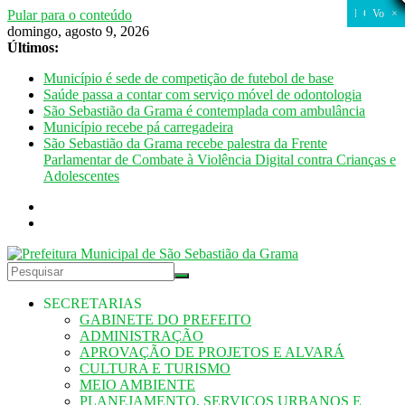
Pular para o conteúdo
FECHAR
FECHAR
CLOSE
CLOSE
CLOSE
CLOSE
CLOSE
CLOSE
CLOSE
CLOSE
CLOSE
CLOSE
CLOSE
CLOSE
CLOSE
CLOSE
CLOSE
CLOSE
CLOSE
CLOSE
Fechar
Fechar
Fechar
Fechar
Fechar
Voltar
×
×
domingo, agosto 9, 2026
Últimos:
Município é sede de competição de futebol de base
Saúde passa a contar com serviço móvel de odontologia
São Sebastião da Grama é contemplada com ambulância
Município recebe pá carregadeira
São Sebastião da Grama recebe palestra da Frente
Parlamentar de Combate à Violência Digital contra Crianças e
Adolescentes
SECRETARIAS
GABINETE DO PREFEITO
ADMINISTRAÇÃO
APROVAÇÃO DE PROJETOS E ALVARÁ
CULTURA E TURISMO
MEIO AMBIENTE
PLANEJAMENTO, SERVIÇOS URBANOS E