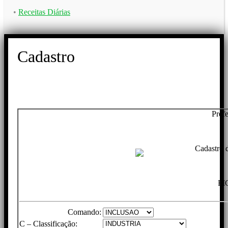
•
Receitas Diárias
Cadastro
Pref
Cadastro 
FI
Comando:
C – Classificação: