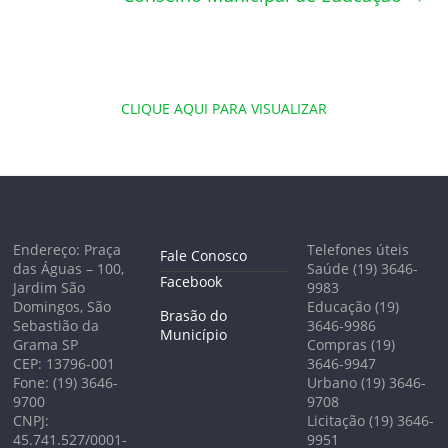
CLIQUE AQUI PARA VISUALIZAR
Endereço: Praça
Telefones úteis
Fale Conosco
das Águas – 100,
Saúde (19) 3646-
Facebook
Jardim São
9983
Domingos, São
Educação (19)
Brasão do
Sebastião da
3646-9986
Município
Grama SP
Compras (19)
CEP: 13796-001
3646-9947
Fone: (19) 3646-
Urbano (19) 3646-
9700
9708
CNPJ:
Licitação (19) 3646-
45.741.527/0001-
9951