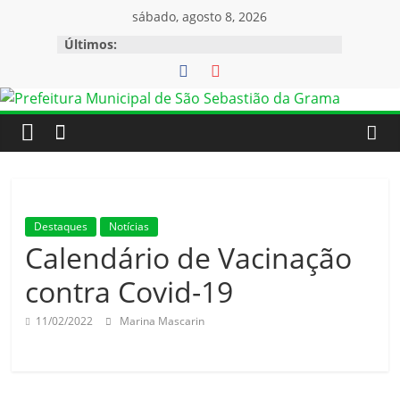
Pular
sábado, agosto 8, 2026
para
Últimos:
o
conteúdo
Destaques
Notícias
Calendário de Vacinação
contra Covid-19
11/02/2022
Marina Mascarin