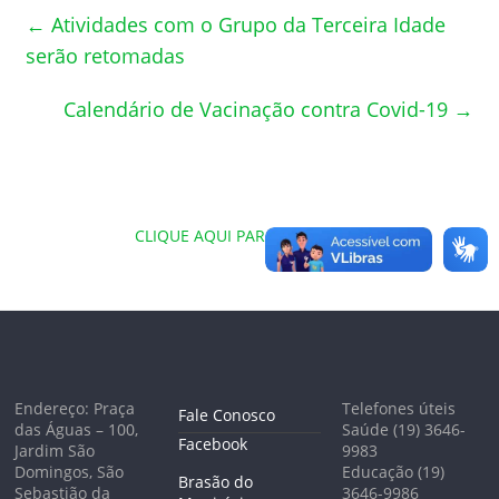
←
Atividades com o Grupo da Terceira Idade
serão retomadas
Calendário de Vacinação contra Covid-19
→
CLIQUE AQUI PARA VISUALIZAR
Endereço: Praça
Telefones úteis
Fale Conosco
das Águas – 100,
Saúde (19) 3646-
Facebook
Jardim São
9983
Domingos, São
Educação (19)
Brasão do
Sebastião da
3646-9986