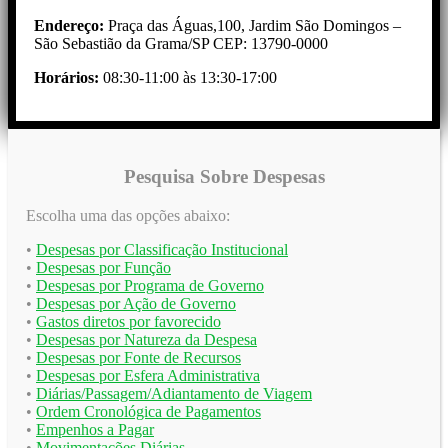
Endereço:
Praça das Águas,100, Jardim São Domingos –
São Sebastião da Grama/SP CEP: 13790-0000
Horários:
08:30-11:00 às 13:30-17:00
Pesquisa Sobre Despesas
Escolha uma das opções abaixo:
•
Despesas por Classificação Institucional
•
Despesas por Função
•
Despesas por Programa de Governo
•
Despesas por Ação de Governo
•
Gastos diretos por favorecido
•
Despesas por Natureza da Despesa
•
Despesas por Fonte de Recursos
•
Despesas por Esfera Administrativa
•
Diárias/Passagem/Adiantamento de Viagem
•
Ordem Cronológica de Pagamentos
•
Empenhos a Pagar
•
Movimentações Diárias