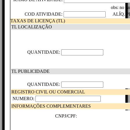
obs: no ca
COD ATIVIDADE:
ALÍQ. PF
TAXAS DE LICENÇA (TL)
TL LOCALIZAÇÃO
QUANTIDADE:
TL PUBLICIDADE
QUANTIDADE:
REGISTRO CIVIL OU COMERCIAL
NUMERO:
INFORMAÇÕES COMPLEMENTARES
CNPJ/CPF: