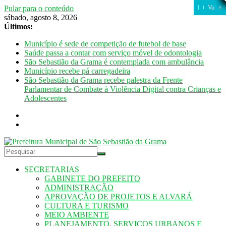
Pular para o conteúdo
FECHAR
FECHAR
CLOSE
CLOSE
CLOSE
CLOSE
CLOSE
CLOSE
CLOSE
CLOSE
CLOSE
CLOSE
CLOSE
CLOSE
CLOSE
CLOSE
CLOSE
CLOSE
CLOSE
CLOSE
Fechar
Fechar
Fechar
Fechar
Fechar
Voltar
×
×
sábado, agosto 8, 2026
Últimos:
Município é sede de competição de futebol de base
Saúde passa a contar com serviço móvel de odontologia
São Sebastião da Grama é contemplada com ambulância
Município recebe pá carregadeira
São Sebastião da Grama recebe palestra da Frente
Parlamentar de Combate à Violência Digital contra Crianças e
Adolescentes
SECRETARIAS
GABINETE DO PREFEITO
ADMINISTRAÇÃO
APROVAÇÃO DE PROJETOS E ALVARÁ
CULTURA E TURISMO
MEIO AMBIENTE
PLANEJAMENTO, SERVIÇOS URBANOS E