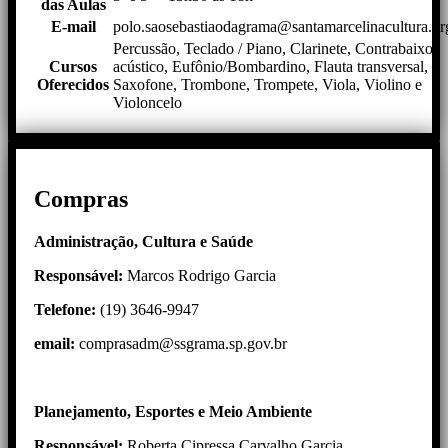
das Aulas
E-mail
polo.saosebastiaodagrama@santamarcelinacultura.or
Percussão, Teclado / Piano, Clarinete, Contrabaixo
Cursos
acústico, Eufônio/Bombardino, Flauta transversal,
Oferecidos
Saxofone, Trombone, Trompete, Viola, Violino e
Violoncelo
Compras
Administração, Cultura e Saúde
Responsável:
Marcos Rodrigo Garcia
Telefone:
(19) 3646-9947
email:
comprasadm@ssgrama.sp.gov.br
Planejamento, Esportes e Meio Ambiente
Responsável:
Roberta Cipressa Carvalho Garcia