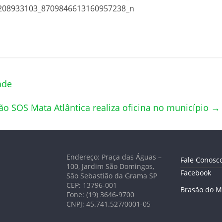
ade
o SOS Mata Atlântica realiza oficina no município
→
Endereço: Praça das Águas –
Fale Conosc
100, Jardim São Domingos,
Facebook
São Sebastião da Grama SP
CEP: 13796-001
Brasão do M
Fone: (19) 3646-9700
CNPJ: 45.741.527/0001-05