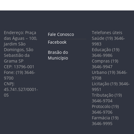
Endereço: Praça
Telefones úteis
Fale Conosco
das Águas – 100,
Saúde (19) 3646-
Facebook
Jardim São
9983
Domingos, São
Educação (19)
Brasão do
Sebastião da
3646-9986
Município
Grama SP
Compras (19)
CEP: 13796-001
3646-9947
Fone: (19) 3646-
Urbano (19) 3646-
9700
9708
CNPJ:
Licitação (19) 3646-
45.741.527/0001-
9951
05
Tributação (19)
3646-9704
Protocolo (19)
3646-9706
Farmácia (19)
3646-9995