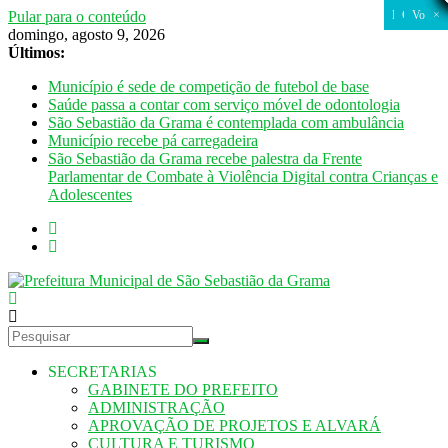
Pular para o conteúdo
FECHAR
FECHAR
CLOSE
CLOSE
CLOSE
CLOSE
CLOSE
CLOSE
CLOSE
CLOSE
CLOSE
CLOSE
CLOSE
CLOSE
CLOSE
CLOSE
CLOSE
CLOSE
CLOSE
CLOSE
Fechar
Fechar
Fechar
Fechar
Fechar
Voltar
×
×
domingo, agosto 9, 2026
Últimos:
Município é sede de competição de futebol de base
Saúde passa a contar com serviço móvel de odontologia
São Sebastião da Grama é contemplada com ambulância
Município recebe pá carregadeira
São Sebastião da Grama recebe palestra da Frente
Parlamentar de Combate à Violência Digital contra Crianças e
Adolescentes
SECRETARIAS
GABINETE DO PREFEITO
ADMINISTRAÇÃO
APROVAÇÃO DE PROJETOS E ALVARÁ
CULTURA E TURISMO